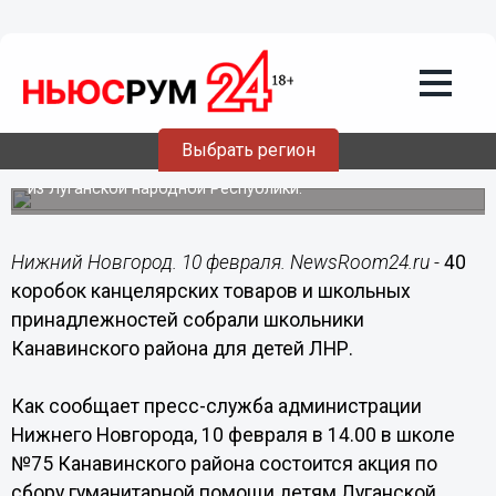
10.02.2015
08:00
300 килограммов гуманитарного груза,
собранного юными нижегородцами,
отправят в ЛНР 10 февраля
Выбрать регион
Нижегородские школьники собрали 40 коробок
канцтоваров и ученических принадлежностей для ребят
из Луганской народной Республики.
Нижний Новгород. 10 февраля. NewsRoom24.ru -
40
коробок канцелярских товаров и школьных
принадлежностей собрали школьники
Канавинского района для детей ЛНР.
Как сообщает пресс-служба администрации
Нижнего Новгорода, 10 февраля в 14.00 в школе
№75 Канавинского района состоится акция по
сбору гуманитарной помощи детям Луганской