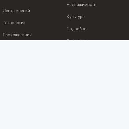
Недвижимость
Лента мнений
Культура
Технологии
Подробно
Происшествия
Здоровье
Экономика
ПОДПИСКА
Подпишись на рассылку NEWSROOM24
и будь
в курсе новостей в своём городе:
Подписаться
© 2012 - 2025 ООО "Ньюсрум" (ИА Newsroom24 (Ньюсрум24).
Учредитель — ООО "Ньюсрум"
Свидетельство о регистрации СМИ ИА № ФС 77 - 45920 от 22.07.2011г.