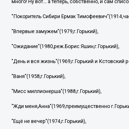
много! Ну вот... а теперь, собственно, и сам списо
"Покоритель Сибири Ермак Тимофеевич"(1914,час
"Впервые замужем"(1979,г.Горький),
"Ожидание"(1980,реж.Борис Яшин,г.Горький),
"День и вся жизнь"(1969,г.Горький и Кстовский р-
"Ваня"(1958,г.Горький),
"Мисс миллионерша"(1988,г.Горький),
"Жди меня,Анна"(1969,преимущественно г.Горьки
"Ещё не вечер"(1974,г.Горький),