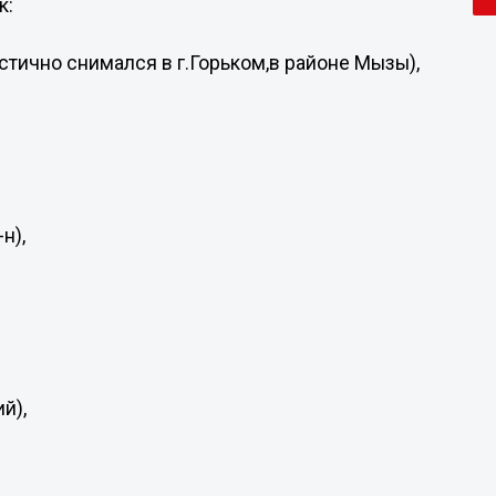
к:
тично снимался в г.Горьком,в районе Мызы),
н),
й),