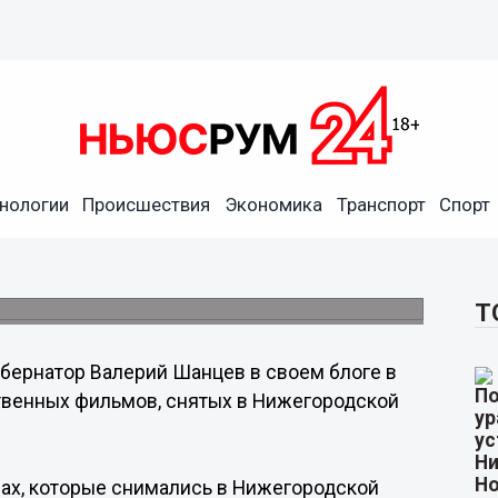
нологии
Происшествия
Экономика
Транспорт
Спорт
рассказал о снятых в
мах
оделиться воспоминаниями о съемках.
Т
убернатор Валерий Шанцев в своем блоге в
венных фильмов, снятых в Нижегородской
ах, которые снимались в Нижегородской