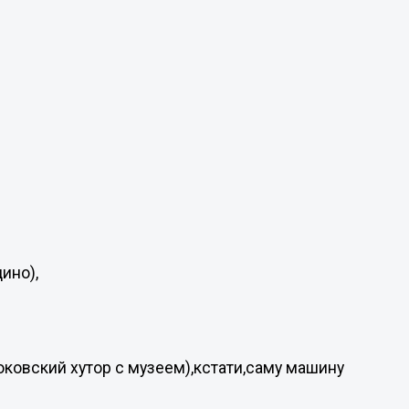
,
ино),
ковский хутор с музеем),кстати,саму машину