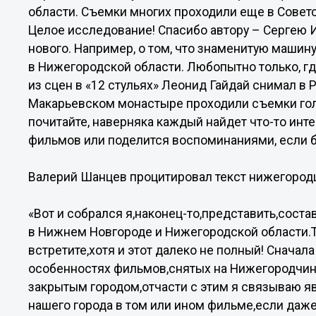
области. Съемки многих проходили еще в Советс
Целое исследование! Спасибо автору – Сергею И
нового. Например, о том, что знаменитую машину
в Нижегородской области. Любопытно только, гд
из сцен в «12 стульях» Леонид Гайдай снимал в Р
Макарьевском монастыре проходили съемки го
почитайте, наверняка каждый найдет что-то инт
фильмов или поделится воспоминаниями, если 
Валерий Шанцев процитировал текст нижегородц
«Вот и собрался я,наконец-то,представить,сос
в Нижнем Новгороде и Нижегородской области.Т
встретите,хотя и этот далеко не полный! Сначал
особенностях фильмов,снятых на Нижегородчине.
закрытым городом,отчасти с этим я связываю я
нашего города в том или ином фильме,если даже