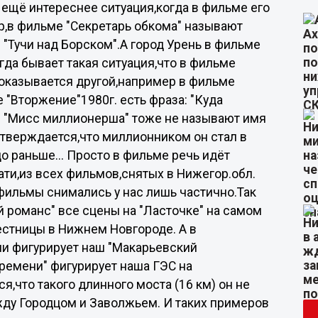
 ещё интереснее ситуация,когда в фильме его
,в фильме "Секретарь обкома" называют
 "Тучи над Борском".А город Урень в фильме
гда бывает такая ситуация,что в фильме
показывается другой,например в фильме
 "Вторжение"1980г. есть фраза: "Куда
ьме "Мисс миллионерша" тоже не называют имя
 утверждается,что миллионником он стал в
до раньше... Просто в фильме речь идёт
ати,из всех фильмов,снятых в Нижегор.обл.
ильмы снимались у нас лишь частично.Так
й романс" все сцены на "Ласточке" на самом
естницы в Нижнем Новгороде. А в
и фигурирует наш "Макарьевский
ремени" фигурирует наша ГЭС на
,что такого длинного моста (16 км) он не
жду Городцом и Заволжьем. И таких примеров