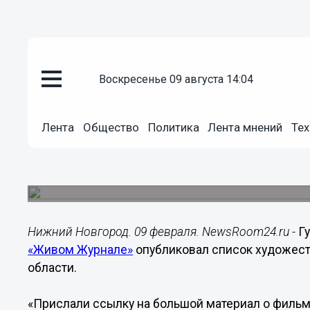
воскресенье 09 августа 14:04
Общество
09.02.2015
11:59
Лента
Общество
Политика
Лента мнений
Тех
Валерий Шанцев в своем блоге 
Нижегородской области филь
Губернатор предложил дополнить список или п
Нижний Новгород. 09 февраля. NewsRoom24.ru -
Г
«Живом Журнале»
опубликовал список художест
области.
«Прислали ссылку на большой материал о фильм