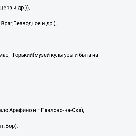
ера и др.)),
Враг,Безводное и др.),
мас,г.Горький(музей культуры и быта на
ло Арефино и г.Павлово-на-Оке),
г.Бор),