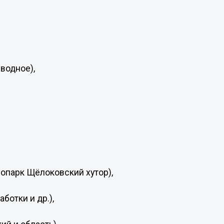
водное),
сопарк Щёлоковский хутор),
ботки и др.),