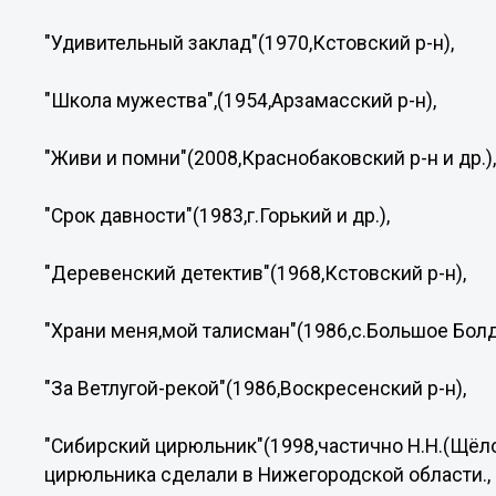
"Удивительный заклад"(1970,Кстовский р-н),
"Школа мужества",(1954,Арзамасский р-н),
"Живи и помни"(2008,Краснобаковский р-н и др.)
"Срок давности"(1983,г.Горький и др.),
"Деревенский детектив"(1968,Кстовский р-н),
"Храни меня,мой талисман"(1986,с.Большое Болд
"За Ветлугой-рекой"(1986,Воскресенский р-н),
"Сибирский цирюльник"(1998,частично Н.Н.(Щёло
цирюльника сделали в Нижегородской области.,