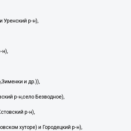
 Уренский р-н),
-н),
Зименки и др.)),
вский р-н,село Безводное),
стовский р-н),
вском хуторе) и Городецкий р-н),