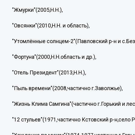
"Жмурки"(2005,Н.Н.),
"Овсянки"(2010,Н.Н. и область),
"Утомлённые солнцем-2"(Павловский р-н и с.Без
"Фортуна"(2000,Н.Н.область и др.),
"Отель Президент"(2013,Н.Н.),
"Пыль времени"(2008,частично г.Заволжье),
"Жизнь Клима Самгина"(частично г.Горький и ле
"12 стульев"(1971,частично Кстовский р-н,село Ра