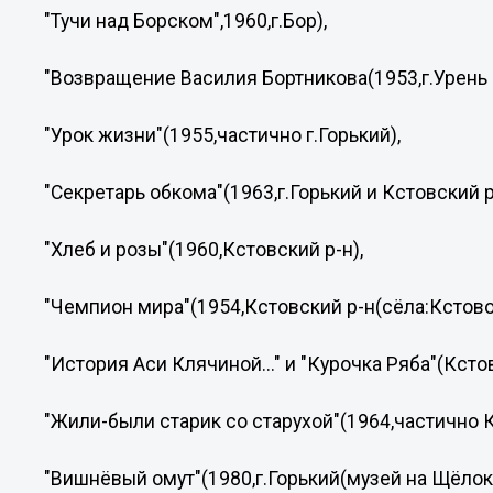
"Тучи над Борском",1960,г.Бор),
"Возвращение Василия Бортникова(1953,г.Урень и
"Урок жизни"(1955,частично г.Горький),
"Секретарь обкома"(1963,г.Горький и Кстовский р
"Хлеб и розы"(1960,Кстовский р-н),
"Чемпион мира"(1954,Кстовский р-н(сёла:Кстово,
"История Аси Клячиной..." и "Курочка Ряба"(Ксто
"Жили-были старик со старухой"(1964,частично К
"Вишнёвый омут"(1980,г.Горький(музей на Щёлоко