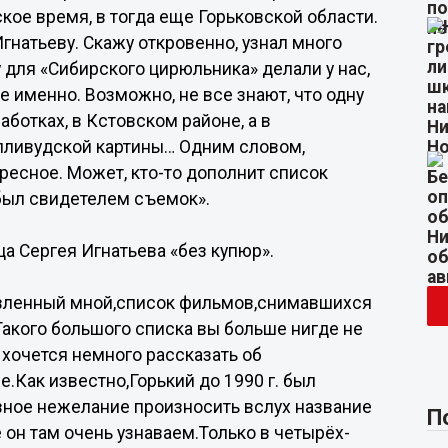
кое время, в тогда еще Горьковской области.
гнатьеву. Скажу откровенно, узнал много
 для «Сибирского цирюльника» делали у нас,
е именно. Возможно, не все знают, что одну
аботках, в Кстовском районе, а в
лливудской картины… Одним словом,
ересное. Может, кто-то дополнит список
был свидетелем съемок».
а Сергея Игнатьева «без купюр».
тавленный мной,список фильмов,снимавшихся
акого большого списка вы больше нигде не
а хочется немного рассказать об
Как известно,Горький до 1990 г. был
вное нежелание произносить вслух название
П
 он там очень узнаваем.Только в четырёх-