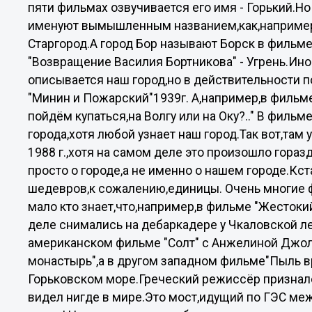
пяти фильмах озвучивается его имя - Горький.Но
именуют вымышленным названием,как,например
Старгород.А город Бор называют Борск в фильме
"Возвращение Василия Бортникова" - Угрень.Ино
описывается наш город,но в действительности 
"Минин и Пожарский"1939г. А,например,в фильме
пойдём купаться,на Волгу или на Оку?.." В фил
города,хотя любой узнает наш город.Так вот,там
1988 г.,хотя на самом деле это произошло гораз
просто о городе,а не именно о нашем городе.Кст
шедевров,к сожалению,единицы. Очень многие ф
мало кто знает,что,например,в фильме "Жестоки
деле снимались на дебаркадере у Чкаловской л
американском фильме "Солт" с Анжелиной Джол
монастырь",а в другом западном фильме"Пыль в
Горьковском море.Греческий режиссёр признался
видел нигде в мире.Это мост,идущий по ГЭС ме