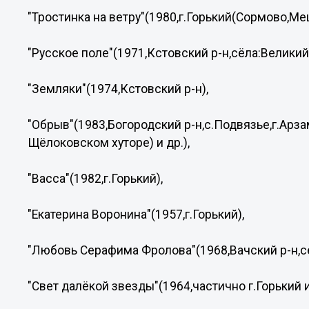
"Тростинка на ветру"(1980,г.Горький(Сормово,Мещ
"Русское поле"(1971,Кстовский р-н,сёла:Великий 
"Земляки"(1974,Кстовский р-н),
"Обрыв"(1983,Богородский р-н,с.Подвязье,г.Арза
Щёлоковском хуторе) и др.),
"Васса"(1982,г.Горький),
"Екатерина Воронина"(1957,г.Горький),
"Любовь Серафима Фролова"(1968,Вачский р-н,се
"Свет далёкой звезды"(1964,частично г.Горький и 