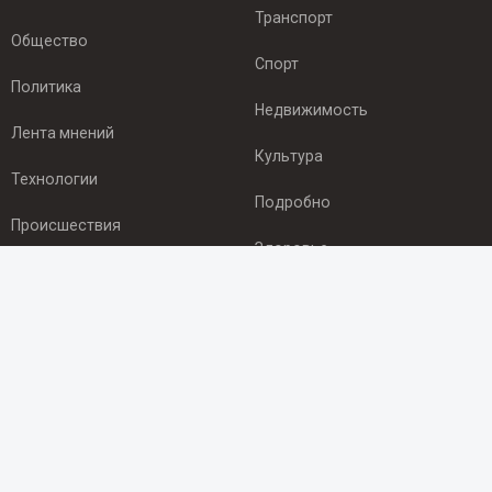
Транспорт
Общество
Спорт
Политика
Недвижимость
Лента мнений
Культура
Технологии
Подробно
Происшествия
Здоровье
Экономика
ПОДПИСКА
Подпишись на рассылку NEWSROOM24
и будь
в курсе новостей в своём городе:
Подписаться