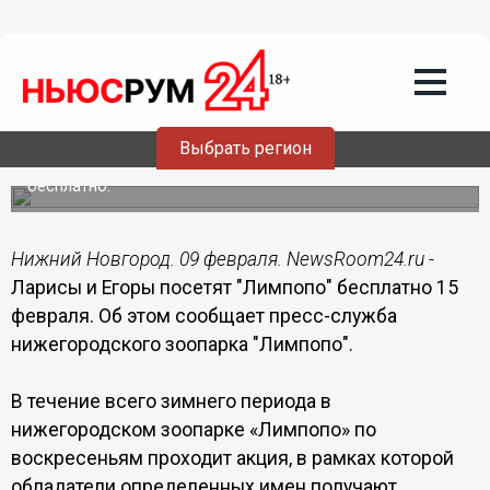
09.02.2015
11:47
Ларисы и Егоры посетят "Лимпопо"
бесплатно 15 февраля
В течение всего зимнего периода в нижегородском
зоопарке «Лимпопо» по воскресеньям проходит акция, в
Выбрать регион
рамках которой обладатели определенных имен
получают возможность посетить страну птиц и зверей
бесплатно.
Нижний Новгород. 09 февраля. NewsRoom24.ru -
Ларисы и Егоры посетят "Лимпопо" бесплатно 15
февраля. Об этом сообщает пресс-служба
нижегородского зоопарка "Лимпопо".
В течение всего зимнего периода в
нижегородском зоопарке «Лимпопо» по
воскресеньям проходит акция, в рамках которой
обладатели определенных имен получают