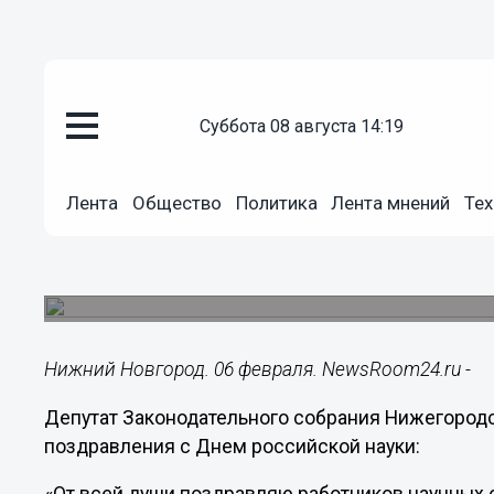
суббота 08 августа 14:19
Общество
06.02.2015
14:38
Лента
Общество
Политика
Лента мнений
Тех
Сергей Зуденков поздравил ни
российской науки
Нижегородская земля по праву гордится свои
Нижний Новгород. 06 февраля. NewsRoom24.ru -
Депутат Законодательного собрания Нижегородс
поздравления с Днем российской науки: