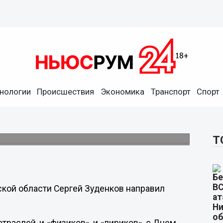
нологии
Происшествия
Экономика
Транспорт
Спорт
жегородцев с Днем
ми выдающимися учеными.
Т
кой области Сергей Зуденков направил