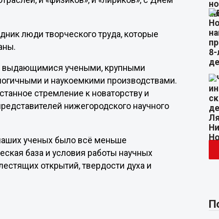
раслей, и «физиков», и «лириков», с Днем
дник люди творческого труда, которые
аны.
ми выдающимися учеными, крупными
логичными и наукоемкими производствами.
станное стремление к новаторству и
представителей нижегородского научного
у наших ученых было всё меньше
еская база и условия работы научных
лестящих открытий, твердости духа и
П