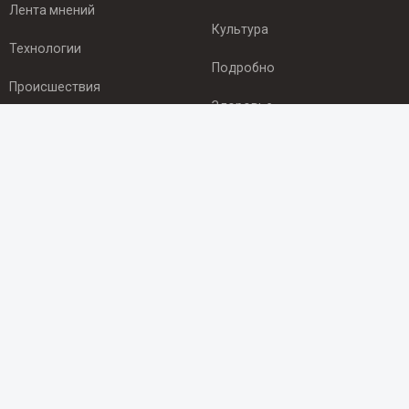
Лента мнений
Культура
Технологии
Подробно
Происшествия
Здоровье
Экономика
ПОДПИСКА
Подпишись на рассылку NEWSROOM24
и будь
в курсе новостей в своём городе:
Подписаться
© 2012 - 2025 ООО "Ньюсрум" (ИА Newsroom24 (Ньюсрум24).
Учредитель — ООО "Ньюсрум"
Свидетельство о регистрации СМИ ИА № ФС 77 - 45920 от 22.07.2011г.
выдано Федеральной службой по надзору в сфере связи,
информационных технологий и массовый коммуникаций.