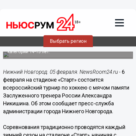
05.02.2015
11:59
Всероссийский турнир памяти
Заслуженного тренера России
Александра Никишина состоится в
Нижнем Новгороде
Выбрать регион
В соревнованиях примут участие юноши в возрастной
категории 14-15 лет.
Нижний Новгород. 05 февраля. NewsRoom24.ru -
6
февраля на стадионе «Старт» состоится
всероссийский турнир по хоккею с мячом памяти
Заслуженного тренера России Александра
Никишина. Об этом сообщает пресс-служба
администрации города Нижнего Новгорода.
Соревнования традиционно проводятся каждый
зимний сезон на стадионе «Старт», начиная с