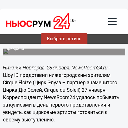
Общество
28.01.2015
10:41
Уникальное шоу показали артисты
Цирка Элуаз в Нижнем Новгороде
Выбрать регион
Нижегородцы могут посетить его с 30 января по 1
февраля.
Нижний Новгород. 28 января. NewsRoom24.ru -
Шоу
ID
представил нижегородским зрителям
Cirque Eloize (Цирк Элуаз – партнер знаменитого
Цирка Дю Солей, Cirque du Soleil) 27 января.
Корреспонденту
NewsRoom
24 удалось побывать
за кулисами в день первого представления и
увидеть, как цирковые артисты готовиться к
своему выступлению.