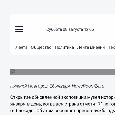
Общество
суббота 08 августа 12:05
26.01.2015
12:16
Открытие музея состоится в д
Лента
Общество
Политика
Лента мнений
Тех
Ленинграда в Сарове
Ожидается, что на встречу придут 22 из 25 сар
Ленинграда».
Нижний Новгород. 26 января. NewsRoom24.ru -
Открытие обновленной экспозиции музея истори
января, в день, когда вся страна отметит 71-ю
от блокады. Об этом сообщает пресс-служба ад