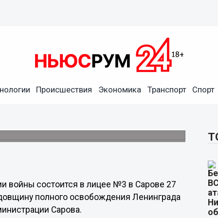
ень снятия блокады
нологии
Происшествия
Экономика
Транспорт
Спорт
овчан, имеющих знаки «Житель блокадного
Т
и войны состоится в лицее №3 в Сарове 27
 годовщину полного освобождения Ленинграда
министрации Сарова.