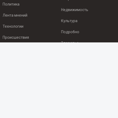
Политика
Недвижимость
Лента мнений
Культура
Технологии
Подробно
Происшествия
Здоровье
Экономика
ПОДПИСКА
Подпишись на рассылку NEWSROOM24
и будь
в курсе новостей в своём городе:
Подписаться
© 2012 - 2025 ООО "Ньюсрум" (ИА Newsroom24 (Ньюсрум24).
Учредитель — ООО "Ньюсрум"