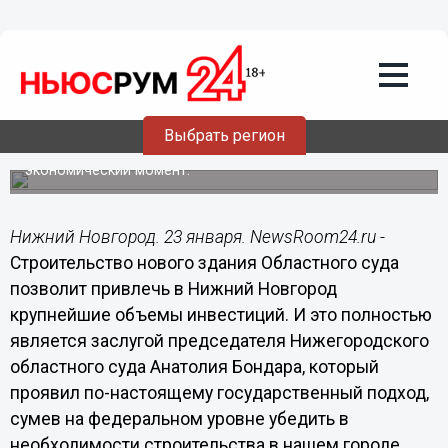
23.01.2015
18:08
Председатель областного суда
Анатолий Бондар проявил
государственный подход, - Кондрашов
Выбрать регион
Глава администрации города назвал большой победой
привлечение крупных инвестиций в такой сложный
экономический момент.
Нижний Новгород. 23 января. NewsRoom24.ru -
Строительство нового здания Областного суда
позволит привлечь в Нижний Новгород
крупнейшие объемы инвестиций. И это полностью
является заслугой председателя Нижегородского
областного суда Анатолия Бондара, который
проявил по-настоящему государственный подход,
сумев на федеральном уровне убедить в
необходимости строительства в нашем городе