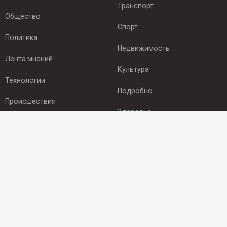
Транспорт
Общество
Спорт
Политика
Недвижимость
Лента мнений
Культура
Технологии
Подробно
Происшествия
Здоровье
Экономика
ПОДПИСКА
Подпишись на рассылку NEWSROOM24
и будь
в курсе новостей в своём городе:
Подписаться