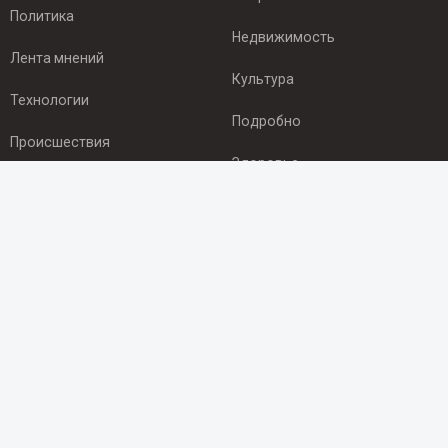
Политика
Недвижимость
Лента мнений
Культура
Технологии
Подробно
Происшествия
Здоровье
Экономика
ПОДПИСКА
Подпишись на рассылку NEWSROOM24
и будь
в курсе новостей в своём городе:
Подписаться
© 2012 - 2025 ООО "Ньюсрум" (ИА Newsroom24 (Ньюсрум24).
Учредитель — ООО "Ньюсрум"