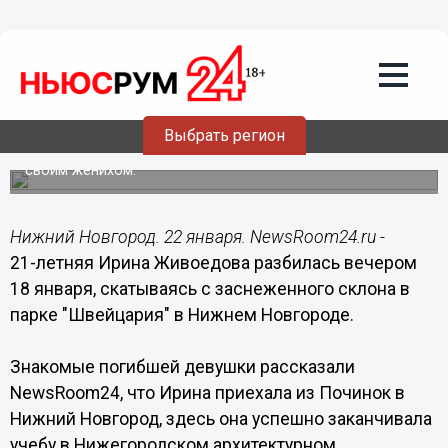
22.01.2015
13:17
Погибшая в Нижнем Новгороде на
горке 21-летняя Ирина Живоедова не
дожила несколько месяцев до своей
свадьбы
Выбрать регион
Девушка каталась на горке в парке "Швейцария" со
своим женихом.
Нижний Новгород. 22 января. NewsRoom24.ru -
21-летняя Ирина Живоедова разбилась вечером
18 января, скатываясь с заснеженного склона в
парке "Швейцария" в Нижнем Новгороде.
Знакомые погибшей девушки рассказали
NewsRoom24, что Ирина приехала из Починок в
Нижний Новгород, здесь она успешно заканчивала
учебу в Нижегородском архитектурном