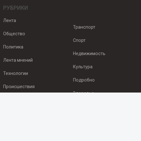
РУБРИКИ
Лента
Транспорт
Общество
Спорт
Политика
Недвижимость
Лента мнений
Культура
Технологии
Подробно
Происшествия
Здоровье
Экономика
ПОДПИСКА
Подпишись на рассылку NEWSROOM24
и будь
в курсе новостей в своём городе: