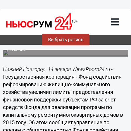
14.01.2015
14:14
Около 100 млн рублей федеральных
средств может получить
Нижегородская область на капремонт
многоквартирных домов в 2015 году
Выбрать регион
Фонд содействия реформированию ЖКХ увеличил
лимиты предоставления финансовой поддержки
регионам.
Нижний Новгород. 14 января. NewsRoom24.ru -
Государственная корпорация - Фонд содействия
реформированию жилищно-коммунального
хозяйства увеличил лимиты предоставления
финансовой поддержки субъектам РФ за счет
средств Фонда для реализации программ по
капитальному ремонту многоквартирных домов в
2015 году. Об этом сообщает управление по
связям с общественностью Фонда содействия