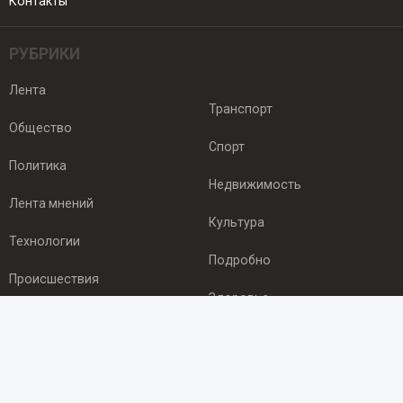
Контакты
РУБРИКИ
Лента
Транспорт
Общество
Спорт
Политика
Недвижимость
Лента мнений
Культура
Технологии
Подробно
Происшествия
Здоровье
Экономика
ПОДПИСКА
Подпишись на рассылку NEWSROOM24
и будь
в курсе новостей в своём городе: