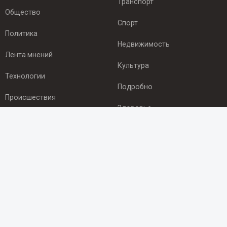
Транспорт
Общество
Спорт
Политика
Недвижимость
Лента мнений
Культура
Технологии
Подробно
Происшествия
Здоровье
Экономика
ПОДПИСКА
Подпишись на рассылку NEWSROOM24
и будь
в курсе новостей в своём городе:
Подписаться