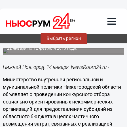
Общество
14.01.2015
10:59
Нижегородские НКО могут получить
субсидии на реализацию социально
значимых проектов
Выбрать регион
Заявки для участия в конкурсном отборе принимаются с
22 января по 12 февраля 2015 года.
Нижний Новгород. 14 января. NewsRoom24.ru -
Министерство внутренней региональной и
муниципальной политики Нижегородской области
объявляет о проведении конкурсного отбора
социально ориентированных некоммерческих
организаций для предоставления субсидий из
областного бюджета в целях частичного
возмещения затрат, связанных с реализацией