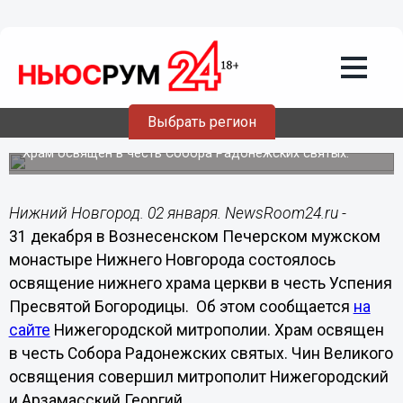
Общество
02.01.2015
00:42
Освящен нижний храм Успенской
церкви Вознесенского Печерского
Выбрать регион
монастыря Нижнего Новгорода
Храм освящен в честь Собора Радонежских святых.
Нижний Новгород. 02 января. NewsRoom24.ru -
31 декабря в Вознесенском Печерском мужском
монастыре Нижнего Новгорода состоялось
освящение нижнего храма церкви в честь Успения
Пресвятой Богородицы. Об этом сообщается
на
сайте
Нижегородской митрополии. Храм освящен
в честь Собора Радонежских святых. Чин Великого
освящения совершил митрополит Нижегородский
и Арзамасский Георгий.