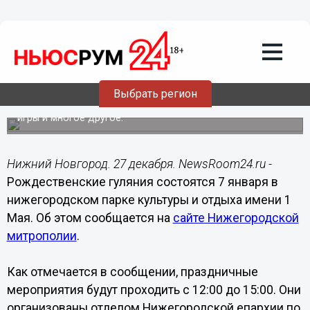
27.12.2014
20:44
Рождественские гуляния состоятся 7
января в парке культуры и отдыха
имени 1 Мая в Нижнем Новгороде
Выбрать регион
В программе праздника бесплатное катание на коньках,
представление детского театра «Вера», интерактивные
игры и многое другое.
Нижний Новгород. 27 декабря. NewsRoom24.ru -
Рождественские гуляния состоятся 7 января в
нижегородском парке культуры и отдыха имени 1
Мая. Об этом сообщается на
сайте Нижегородской
митрополии
.
Как отмечается в сообщении, праздничные
мероприятия будут проходить с 12:00 до 15:00. Они
организованы отделом Нижегородской епархии по