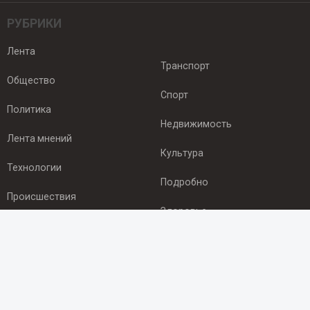
РУБРИКИ
Лента
Транспорт
Общество
Спорт
Политика
Недвижимость
Лента мнений
Культура
Технологии
Подробно
Происшествия
Здоровье
Экономика
ПОДПИСКА
Подпишись на рассылку NEWSROOM24
и будь
в курсе новостей в своём городе: