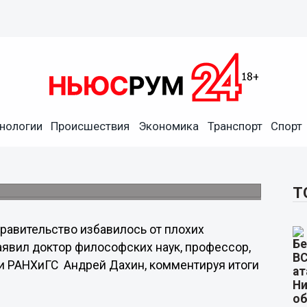
плохих кадровых активов и
нологии
Происшествия
Экономика
Транспорт
Спорт
н
ическим событием уходящего года в
ра.
Т
равительство избавилось от плохих
аявил доктор философских наук, профессор,
 РАНХиГС Андрей Дахин, комментируя итоги