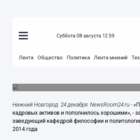
Общество
суббота 08 августа 12:59
24.12.2014
14:55
Правительство избавилось от 
Лента
Общество
Политика
Лента мнений
Тех
пополнилось хорошими, - Дахи
По мнению политолога, самым значимым полит
регионе стали внеочередные выборы губернато
Нижний Новгород. 24 декабря. NewsRoom24.ru -
«П
кадровых активов и пополнилось хорошими», - з
заведующий кафедрой философии и политологии
2014 года