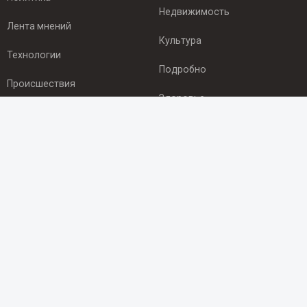
Недвижимость
Лента мнений
Культура
Технологии
Подробно
Происшествия
Здоровье
Экономика
ПОДПИСКА
Подпишись на рассылку NEWSROOM24
и будь
в курсе новостей в своём городе:
Подписаться
© 2012 - 2025 ООО "Ньюсрум" (ИА Newsroom24 (Ньюсрум24).
Учредитель — ООО "Ньюсрум"
Свидетельство о регистрации СМИ ИА № ФС 77 - 45920 от 22.07.2011г.