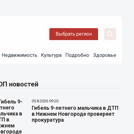
Выбрать регион
Недвижимость
Культура
Подробно
Здоровье
ОП новостей
05.8.2026 09:20
Гибель 9-летнего мальчика в ДТП
в Нижнем Новгороде проверяет
прокуратура