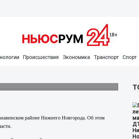
нологии
Происшествия
Экономика
Транспорт
Спорт
охитил злоумышленник в
Новгорода
 рублей.
Т
анавинском районе Нижнего Новгорода. Об этом
асти.