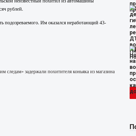
ельской неизвестный похитил из автомашины
сяч рублей.
ть подозреваемого. Им оказался неработающий 43-
чим следам» задержали похитителя коньяка из магазина
П