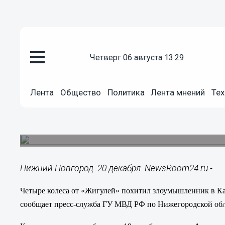
четверг 06 августа 13:29
Общество
20.12.2014
12:56
Лента
Общество
Политика
Лента мнений
Тех
Четыре колеса от «Жигулей» п
Канавинском районе Нижнего 
Владельцу причинен ущерб в размере 9,5 тысяч
Нижний Новгород. 20 декабря. NewsRoom24.ru -
Четыре колеса от «Жигулей» похитил злоумышленник в К
сообщает пресс-служба ГУ МВД РФ по Нижегородской обл