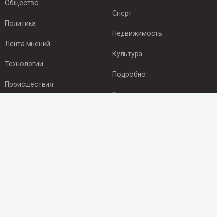
Общество
Спорт
Политика
Недвижимость
Лента мнений
Культура
Технологии
Подробно
Происшествия
Здоровье
Экономика
ПОДПИСКА
Подпишись на рассылку NEWSROOM24
и будь
в курсе новостей в своём городе:
Подписаться