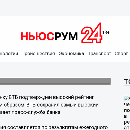
инг корпоративного
нологии
Происшествия
Экономика
Транспорт
Спорт
ия составляется по результатам
кого института директоров.
Т
нку ВТБ подтвержден высокий рейтинг
им образом, ВТБ сохранил самый высокий
щает пресс-служба банка.
ия составляется по результатам ежегодного