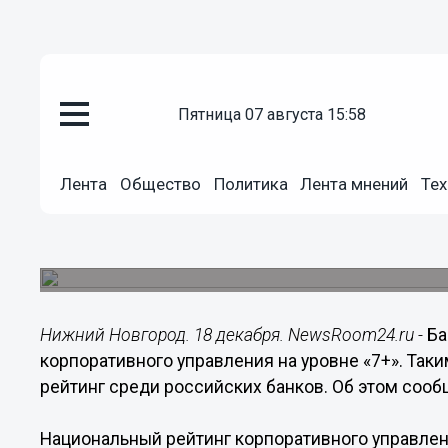
Общество
пятница 07 августа 15:58
18.12.2014
11:01
ВТБ подтвердили высокий рейт
Лента
Общество
Политика
Лента мнений
Тех
управления
Национальный рейтинг корпоративного управлен
ежегодного независимого мониторинга Российс
Нижний Новгород. 18 декабря. NewsRoom24.ru -
Ба
корпоративного управления на уровне «7+». Так
рейтинг среди российских банков. Об этом сооб
Национальный рейтинг корпоративного управлен