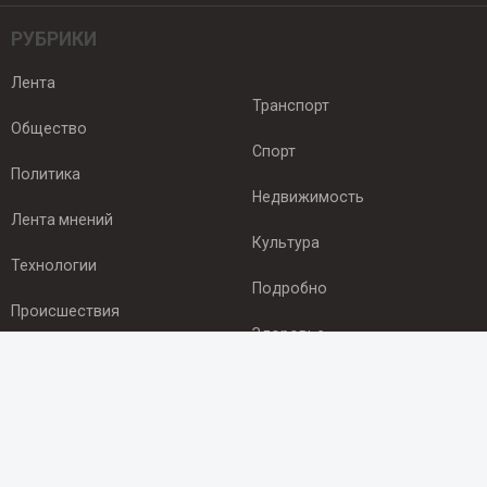
РУБРИКИ
Лента
Транспорт
Общество
Спорт
Политика
Недвижимость
Лента мнений
Культура
Технологии
Подробно
Происшествия
Здоровье
Экономика
ПОДПИСКА
Подпишись на рассылку NEWSROOM24
и будь
в курсе новостей в своём городе: