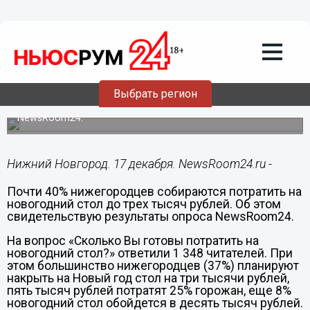
Общество
17.12.2014
15:27
Почти 40% нижегородцев собираются
потратить на новогодний стол до трех
тысяч рублей
Выбрать регион
Подведены итоги очередного опроса читателей
NewsRoom24.
Нижний Новгород. 17 декабря. NewsRoom24.ru -
Почти 40% нижегородцев собираются потратить на
новогодний стол до трех тысяч рублей. Об этом
свидетельствую результаты опроса
NewsRoom
24.
На вопрос «Сколько Вы готовы потратить на
новогодний стол?» ответили 1 348 читателей. При
этом большинство нижегородцев (37%) планируют
накрыть на Новый год стол на три тысячи рублей,
пять тысяч рублей потратят 25% горожан, еще 8%
новогодний стол обойдется в десять тысяч рублей.