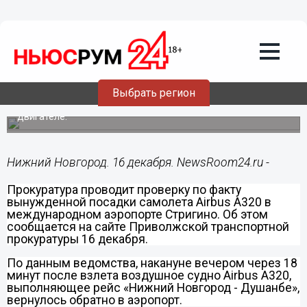
16.12.2014
13:23
Прокуратура проводит проверку по
факту вынужденной посадки самолета
Airbus A320 в Стригино
Выбрать регион
Причиной возвращения воздушного судна явилось
срабатывание датчика низкого уровня масла в левом
двигателе.
Нижний Новгород. 16 декабря. NewsRoom24.ru -
Прокуратура проводит проверку по факту
вынужденной посадки самолета
Airbus A320
в
международном аэропорте Стригино. Об этом
сообщается на сайте Приволжской транспортной
прокуратуры 16 декабря.
По данным ведомства, накануне вечером через 18
минут после взлета воздушное судно Airbus A320,
выполняющее рейс «Нижний Новгород - Душанбе»,
вернулось обратно в аэропорт.