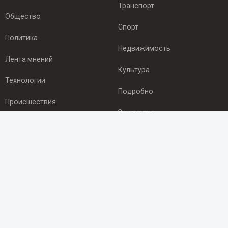
Транспорт
Общество
Спорт
Политика
Недвижимость
Лента мнений
Культура
Технологии
Подробно
Происшествия
Здоровье
Экономика
ПОДПИСКА
Подпишись на рассылку NEWSROOM24
и будь
в курсе новостей в своём городе:
Подписаться