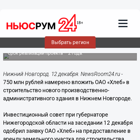
Общество
12.12.2014
20:00
ОАО «Хлеб» намерено вложить 750 млн
рублей в строительство нового
производственно-административного
Выбрать регион
здания в Нижнем Новгороде
Срок реализации проекта – 2 года.
Нижний Новгород. 12 декабря. NewsRoom24.ru -
750 млн рублей намерено вложить ОАО «Хлеб» в
строительство нового производственно-
административного здания в Нижнем Новгороде.
Инвестиционный совет при губернаторе
Нижегородской области на заседании 12 декабря
одобрил заявку ОАО «Хлеб» на предоставление в
аренду земельного участка для строительства