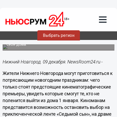
09.12.2014
00:54
На 1 января в Нижнем Новгороде
намечено сразу три кинопремьеры
Люди, которых не прельщает перспектива прогулок по
заснеженным улицам сразу же после празднования
Выбрать регион
Нового года, смогут качественно развлечься и
организовать просмотр увлекательных лент прямо у
себя дома.
Нижний Новгород. 09 декабря. NewsRoom24.ru -
Жители Нижнего Новгорода могут приготовиться к
потрясающим новогодним праздникам: чего
только стоят предстоящие кинематографические
премьеры, увидеть которые смогут те, кто не
поленится выйти из дома 1 января. Киноманам
представится возможность остановить выбор на
приключенческой ленте «Седьмой сын», на драме