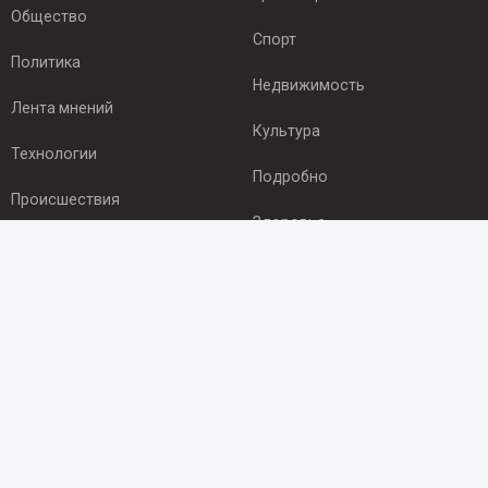
Общество
Спорт
Политика
Недвижимость
Лента мнений
Культура
Технологии
Подробно
Происшествия
Здоровье
Экономика
ПОДПИСКА
Подпишись на рассылку NEWSROOM24
и будь
в курсе новостей в своём городе:
Подписаться