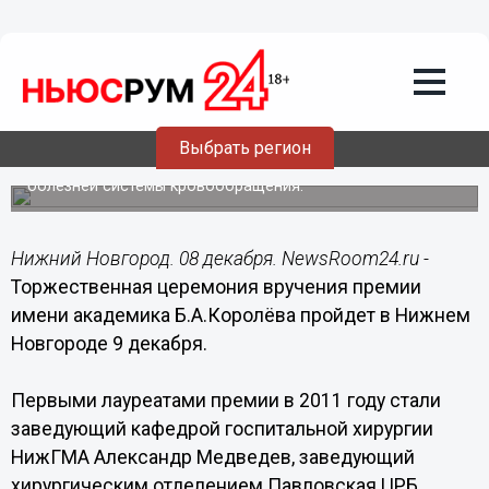
Общество
08.12.2014
13:48
Лучшие кардиохирурги получат
награды в Нижнем Новгороде
Выбрать регион
По данным регионального минздрава, в Нижегородской
области отмечается снижение смертности на 8,1% от
болезней системы кровообращения.
Нижний Новгород. 08 декабря. NewsRoom24.ru -
Торжественная церемония вручения премии
имени академика Б.А.Королёва пройдет в Нижнем
Новгороде 9 декабря.
Первыми лауреатами премии в 2011 году стали
заведующий кафедрой госпитальной хирургии
НижГМА Александр Медведев, заведующий
хирургическим отделением Павловская ЦРБ