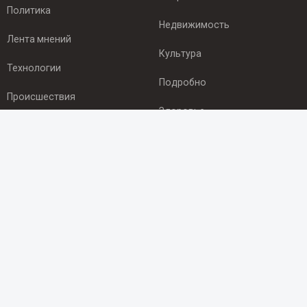
Политика
Недвижимость
Лента мнений
Культура
Технологии
Подробно
Происшествия
Здоровье
Экономика
ПОДПИСКА
Подпишись на рассылку NEWSROOM24
и будь
в курсе новостей в своём городе:
Подписаться
© 2012 - 2025 ООО "Ньюсрум" (ИА Newsroom24 (Ньюсрум24).
Учредитель — ООО "Ньюсрум"