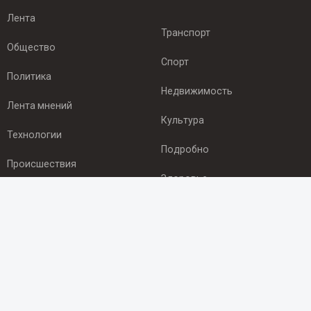
Лента
Транспорт
Общество
Спорт
Политика
Недвижимость
Лента мнений
Культура
Технологии
Подробно
Происшествия
Здоровье
Экономика
ПОДПИСКА
Подпишись на рассылку NEWSROOM24
и будь
в курсе новостей в своём городе: