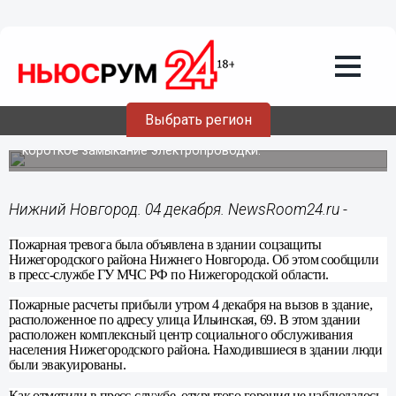
04.12.2014
12:12
Запах горящей проводки стал
причиной пожарной тревоги 4 декабря
в здании соцзащиты Нижегородского
района Нижнего Новгорода
Выбрать регион
По предварительным данным, в здании произошло
короткое замыкание электропроводки.
Нижний Новгород. 04 декабря. NewsRoom24.ru -
Пожарная тревога была объявлена в здании соцзащиты
Нижегородского района Нижнего Новгорода. Об этом сообщили
в пресс-службе ГУ МЧС РФ по Нижегородской области.
Пожарные расчеты прибыли утром 4 декабря на вызов в здание,
расположенное по адресу улица Ильинская, 69. В этом здании
расположен комплексный центр социального обслуживания
населения Нижегородского района. Находившиеся в здании люди
были эвакуированы.
Как отметили в пресс-службе, открытого горения не наблюдалось.