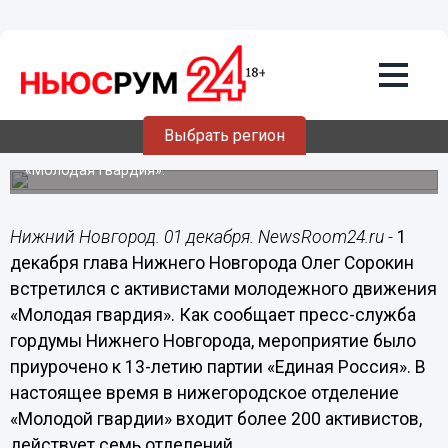
01.12.2014
18:44
В 2015 году молодежь Нижнего
Новгорода должна получить своих
представителей в городской Думе, -
Сорокин
Выбрать регион
Глава города встретился с представителями движения
«Молодая гвардия».
Нижний Новгород. 01 декабря. NewsRoom24.ru -
1
декабря глава Нижнего Новгорода Олег Сорокин
встретился с активистами молодежного движения
«Молодая гвардия». Как сообщает пресс-служба
гордумы Нижнего Новгорода, мероприятие было
приурочено к 13-летию партии «Единая Россия». В
настоящее время в нижегородское отделение
«Молодой гвардии» входит более 200 активистов,
действует семь отделений.