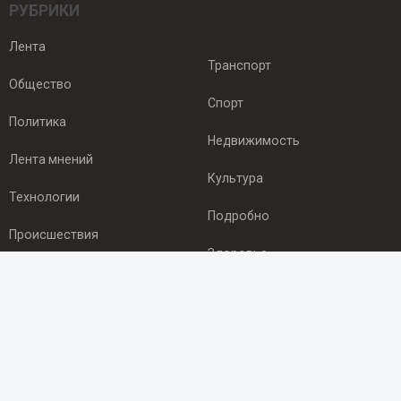
РУБРИКИ
Лента
Транспорт
Общество
Спорт
Политика
Недвижимость
Лента мнений
Культура
Технологии
Подробно
Происшествия
Здоровье
Экономика
ПОДПИСКА
Подпишись на рассылку NEWSROOM24
и будь
в курсе новостей в своём городе: