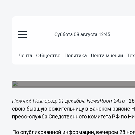
суббота 08 августа 12:45
Общество
01.12.2014
14:40
Лента
Общество
Политика
Лента мнений
Тех
Мужчина похитил и изнасилов
возлюбленную в Вачском райо
Подожреваемый задержан.
Нижний Новгород. 01 декабря. NewsRoom24.ru -
26
свою бывшую сожительницу в Вачском районе Н
пресс-служба Следственного комитета РФ по Ни
По опубликованной информации, вечером 28 ноя