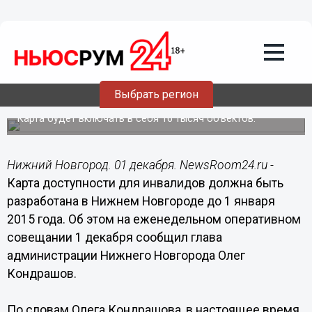
Общество
01.12.2014
11:29
Карта доступности для инвалидов
будет разработана в Нижнем
Выбрать регион
Новгороде до конца 2014 года
Карта будет включать в себя 16 тысяч объектов.
Нижний Новгород. 01 декабря. NewsRoom24.ru -
Карта доступности для инвалидов должна быть
разработана в Нижнем Новгороде до 1 января
2015 года. Об этом на еженедельном оперативном
совещании 1 декабря сообщил глава
администрации Нижнего Новгорода Олег
Кондрашов.
По словам Олега Кондрашова, в настоящее время