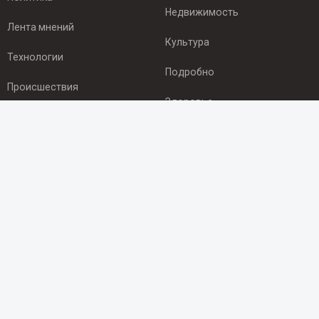
Недвижимость
Лента мнений
Культура
Технологии
Подробно
Происшествия
Здоровье
Экономика
ПОДПИСКА
Подпишись на рассылку NEWSROOM24
и будь
в курсе новостей в своём городе:
Подписаться
© 2012 - 2025 ООО "Ньюсрум" (ИА Newsroom24 (Ньюсрум24).
Учредитель — ООО "Ньюсрум"
Свидетельство о регистрации СМИ ИА № ФС 77 - 45920 от 22.07.2011г.