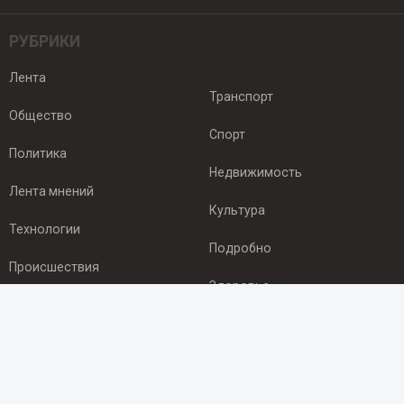
РУБРИКИ
Лента
Транспорт
Общество
Спорт
Политика
Недвижимость
Лента мнений
Культура
Технологии
Подробно
Происшествия
Здоровье
Экономика
ПОДПИСКА
Подпишись на рассылку NEWSROOM24
и будь
в курсе новостей в своём городе: