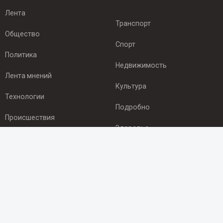
Лента
Транспорт
Общество
Спорт
Политика
Недвижимость
Лента мнений
Культура
Технологии
Подробно
Происшествия
Здоровье
Экономика
ПОДПИСКА
Подпишись на рассылку NEWSROOM24
и будь
в курсе новостей в своём городе: