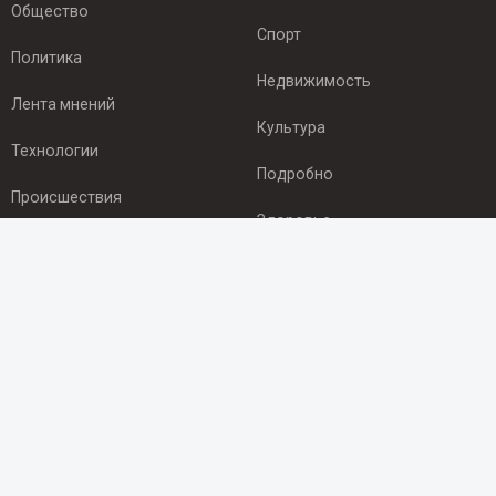
Общество
Спорт
Политика
Недвижимость
Лента мнений
Культура
Технологии
Подробно
Происшествия
Здоровье
Экономика
ПОДПИСКА
Подпишись на рассылку NEWSROOM24
и будь
в курсе новостей в своём городе:
Подписаться