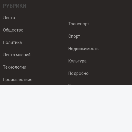
РУБРИКИ
Лента
Транспорт
Общество
Спорт
Политика
Недвижимость
Лента мнений
Культура
Технологии
Подробно
Происшествия
Здоровье
Экономика
ПОДПИСКА
Подпишись на рассылку NEWSROOM24
и будь
в курсе новостей в своём городе: