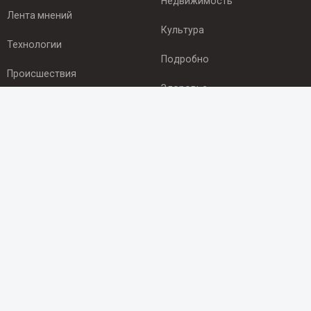
Недвижимость
Лента мнений
Культура
Технологии
Подробно
Происшествия
Здоровье
Экономика
ПОДПИСКА
Подпишись на рассылку NEWSROOM24
и будь
в курсе новостей в своём городе:
Подписаться
© 2012 - 2025 ООО "Ньюсрум" (ИА Newsroom24 (Ньюсрум24).
Учредитель — ООО "Ньюсрум"
Свидетельство о регистрации СМИ ИА № ФС 77 - 45920 от 22.07.2011г.
выдано Федеральной службой по надзору в сфере связи,