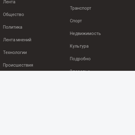
Лента
Транспорт
Общество
Спорт
Политика
Недвижимость
Лента мнений
Культура
Технологии
Подробно
Происшествия
Здоровье
Экономика
ПОДПИСКА
Подпишись на рассылку NEWSROOM24
и будь
в курсе новостей в своём городе:
Подписаться