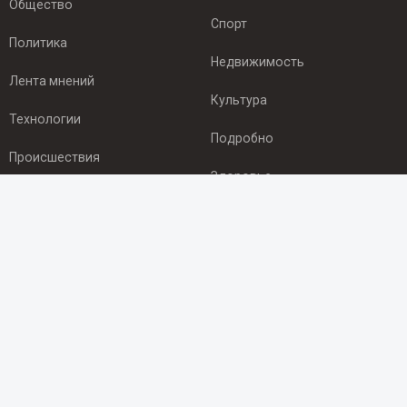
Общество
Спорт
Политика
Недвижимость
Лента мнений
Культура
Технологии
Подробно
Происшествия
Здоровье
Экономика
ПОДПИСКА
Подпишись на рассылку NEWSROOM24
и будь
в курсе новостей в своём городе:
Подписаться