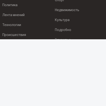
Спорт
Политика
Недвижимость
Лента мнений
Культура
Технологии
Подробно
Происшествия
Здоровье
Экономика
ПОДПИСКА
Подпишись на рассылку NEWSROOM24
и будь
в курсе новостей в своём городе:
Подписаться
© 2012 - 2025 ООО "Ньюсрум" (ИА Newsroom24 (Ньюсрум24).