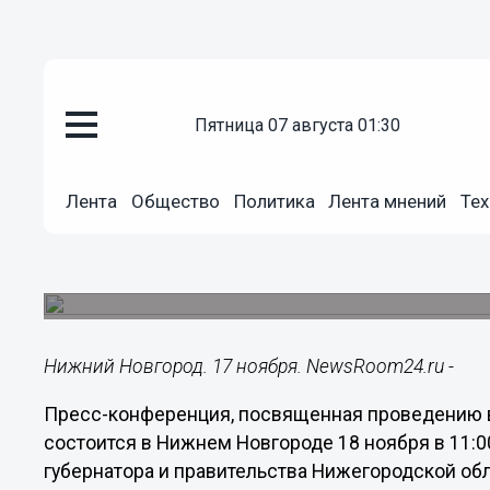
пятница 07 августа 01:30
Общество
17.11.2014
10:05
Лента
Общество
Политика
Лента мнений
Тех
День правовой помощи детям 
области
В преддверии Дня правовой помощи пройдет п
Нижний Новгород. 17 ноября. NewsRoom24.ru -
Пресс-конференция, посвященная проведению в
состоится в Нижнем Новгороде 18 ноября в 11:0
губернатора и правительства Нижегородской обл