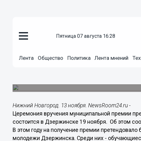
Общество
пятница 07 августа 16:28
13.11.2014
13:02
Представителям талантливой
Лента
Общество
Политика
Лента мнений
Тех
вручат муниципальные премии
В этом году на получение премии претендовало
молодежи Дзержинска.
Нижний Новгород. 13 ноября. NewsRoom24.ru -
Церемония вручения муниципальной премии пр
состоится в Дзержинске 19 ноября. Об этом со
В этом году на получение премии претендовало 
молодежи Дзержинска. Среди них - обучающие