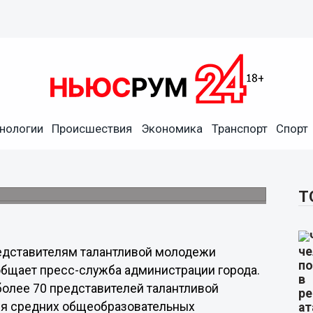
 молодежи Дзержинска
нологии
Происшествия
Экономика
Транспорт
Спорт
 более 70 представителей талантливой
Т
едставителям талантливой молодежи
общает пресс-служба администрации города.
более 70 представителей талантливой
ся средних общеобразовательных