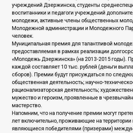
учреждений Дзержинска, студенты среднеспеци
воспитанники и педагоги учреждений дополните
молодежи, активные члены общественных моло
Молодежной администрации и Молодежного Парл
человек.
Муниципальная премия для талантливой молоде
предоставляемая в рамках реализации долгоср
«Молодежь Дзержинска» (на 2013-2015 годы). П
каждой составляет 10 тыс. рублей (деньги выпл
сборов). Премии будут присуждаться по следу
общественная деятельность; научно-техническо
рационализаторская деятельность; художествен
мужество и героизм, проявленные в чрезвычай
мастерство.
Напомним, что на получение премии могут прете
лет
включительно, проживающие на территории г
являющиеся победителями (призерами) междун