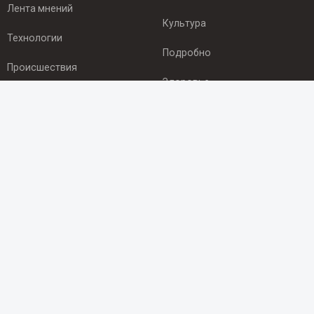
Лента мнений
Культура
Технологии
Подробно
Происшествия
Здоровье
Экономика
ПОДПИСКА
Подпишись на рассылку NEWSROOM24
и будь
в курсе новостей в своём городе:
Подписаться
© 2012 - 2025 ООО "Ньюсрум" (ИА Newsroom24 (Ньюсрум24).
Учредитель — ООО "Ньюсрум"
Свидетельство о регистрации СМИ ИА № ФС 77 - 45920 от 22.07.2011г.
выдано Федеральной службой по надзору в сфере связи,
информационных технологий и массовый коммуникаций.