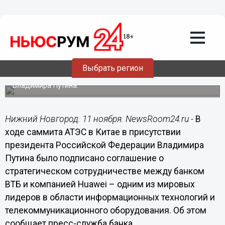
Общество
11.11.2014
11:08
ВТБ начал сотрудничество с
компанией Huawei
Выбрать регион
Соглашение о сотрудничестве было подписано в ходе
саммита АТЭС в Китае в присутствии президента РФ
Владимира Путина.
Нижний Новгород. 11 ноября. NewsRoom24.ru -
В
ходе саммита АТЭС в Китае в присутствии
президента Российской Федерации Владимира
Путина было подписано соглашение о
стратегическом сотрудничестве между банком
ВТБ и компанией Huawei – одним из мировых
лидеров в области информационных технологий и
телекоммуникационного оборудования. Об этом
сообщает пресс-служба банка.