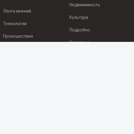
Недвижимость
Лента мнений
Культура
Технологии
Подробно
Происшествия
Здоровье
Экономика
ПОДПИСКА
Подпишись на рассылку NEWSROOM24
и будь
в курсе новостей в своём городе:
Подписаться
© 2012 - 2025 ООО "Ньюсрум" (ИА Newsroom24 (Ньюсрум24).
Учредитель — ООО "Ньюсрум"
Свидетельство о регистрации СМИ ИА № ФС 77 - 45920 от 22.07.2011г.