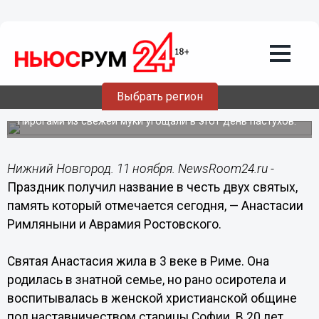
Общество
11.11.2014
06:00
11 ноября - Аврамий Овчар и
Анастасия Овечница по народному
Выбрать регион
календарю
Пирогами из свежей муки угощали в этот день пастухов.
Нижний Новгород. 11 ноября. NewsRoom24.ru -
Праздник получил название в честь двух святых,
память который отмечается сегодня, — Анастасии
Римляныни и Аврамия Ростовского.
Святая Анастасия жила в 3 веке в Риме. Она
родилась в знатной семье, но рано осиротела и
воспитывалась в женской христианской общине
под наставничеством старицы Софии. В 20 лет