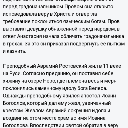
перед градоначальником Провом она открыто
исповедовала веру в Христа и отвергла
требование поклониться языческим богам. Пров
выставил девушку обнаженной перед народом, в
ответ Анастасия начала обличать градоначальника
в грехах. За это он приказал подвергнуть ее пыткам
и казнить.
Преподобный Аврамий Ростовский жил в 11 веке
на Руси. Согласно преданию, он поставил себе
хижину на озере Неро, где племена весь и меря
поклонялись каменному идолу бога Велеса.
Однажды преподобному явился апостол Иоанн
Богослов, который дал ему жезл, увенчанный
крестом. Жезлом Аврамий сокрушил идола и
воздвиг на этом месте храм во имя Иоанна
Богослова. Впоследствии святой обратил в веру