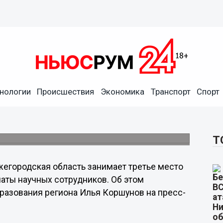
нологии
Происшествия
Экономика
Транспорт
Спорт
ет третье место по уровню
в
вух тысяч молодых ученых.
Т
егородская область занимает третье место
аты научных сотрудников. Об этом
разования региона Илья Коршунов на пресс-