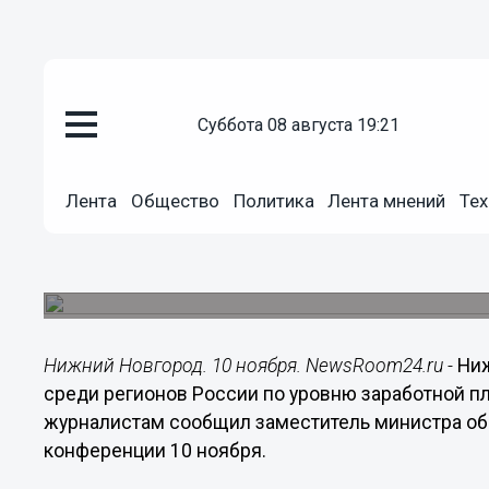
суббота 08 августа 19:21
Общество
10.11.2014
16:20
Лента
Общество
Политика
Лента мнений
Тех
Нижегородская область занима
зарплаты научных сотруднико
В настоящее время в регионе трудится около д
Нижний Новгород. 10 ноября. NewsRoom24.ru -
Ниж
среди регионов России по уровню заработной пл
журналистам сообщил заместитель министра об
конференции 10 ноября.