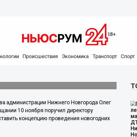
дних праздников в Нижнем
нологии
Происшествия
Экономика
Транспорт
Спорт
 на следующей неделе
 культуры горадминистрации Лариса
Т
ва администрации Нижнего Новгорода Олег
щании 10 ноября поручил директору
ставить концепцию проведения новогодних