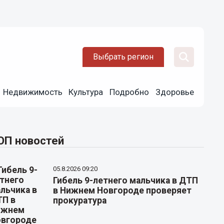
Выбрать регион
Недвижимость
Культура
Подробно
Здоровье
ОП новостей
05.8.2026 09:20
Гибель 9-летнего мальчика в ДТП
в Нижнем Новгороде проверяет
прокуратура