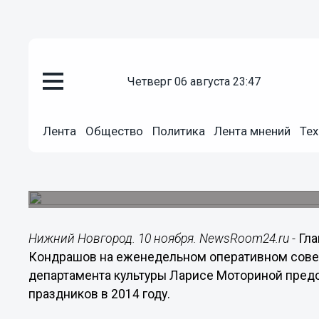
Общество
четверг 06 августа 23:47
10.11.2014
11:42
Концепция проведения нового
Лента
Общество
Политика
Лента мнений
Тех
Новгороде будет представлена
Концепцию представит директор департамента
Моторина.
Нижний Новгород. 10 ноября. NewsRoom24.ru -
Гла
Кондрашов на еженедельном оперативном сове
департамента культуры Ларисе Моториной пред
праздников в 2014 году.