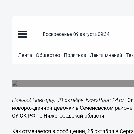
воскресенье 09 августа 09:34
Общество
31.10.2014
11:49
Лента
Общество
Политика
Лента мнений
Тех
Нижегородские следователи в
новорожденной девочки
Назначена судебно-медицинская экспертиза.
Нижний Новгород. 31 октября. NewsRoom24.ru -
Сл
новорожденной девочки в Сеченовском районе 
СУ СК РФ по Нижегородской области.
Как отмечается в сообщении, 25 октября в Сер