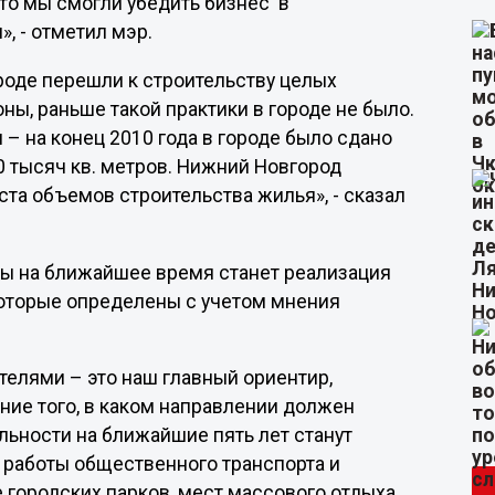
 что мы смогли убедить бизнес в
, - отметил мэр.
ороде перешли к строительству целых
ны, раньше такой практики в городе не было.
 – на конец 2010 года в городе было сдано
0 тысяч кв. метров. Нижний Новгород
та объемов строительства жилья», - сказал
оты на ближайшее время станет реализация
которые определены с учетом мнения
телями – это наш главный ориентир,
ание того, в каком направлении должен
льности на ближайшие пять лет станут
 работы общественного транспорта и
 городских парков, мест массового отдыха,