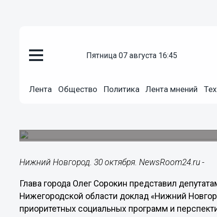
пятница 07 августа 16:45
Общество
30.10.2014
16:50
Лента
Общество
Политика
Лента мнений
Тех
Сорокин назвал приоритеты ра
Глава города представил доклад о стратегичес
Законодательного Собрания.
Нижний Новгород. 30 октября. NewsRoom24.ru -
Глава города Олег Сорокин представил депутат
Нижегородской области доклад «Нижний Новгород
приоритетных социальных программ и перспект