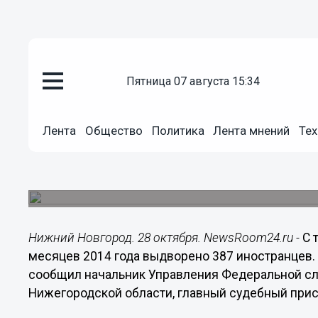
пятница 07 августа 15:34
Общество
28.10.2014
15:13
Лента
Общество
Политика
Лента мнений
Тех
Около 400 иностранцев выдвор
Нижегородской области с нача
Об этом сообщает региональное Управления Ф
Нижний Новгород. 28 октября. NewsRoom24.ru -
С 
месяцев 2014 года выдворено 387 иностранцев.
сообщил начальник Управления Федеральной сл
Нижегородской области, главный судебный прис