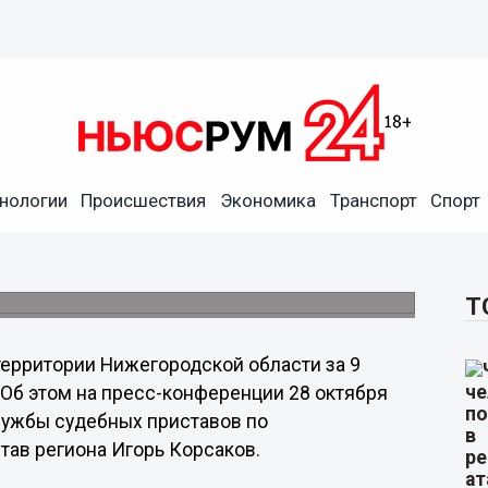
нологии
Происшествия
Экономика
Транспорт
Спорт
ено с территории
ла 2014 года
едеральной службы судебных приставов.
Т
территории Нижегородской области за 9
 Об этом на пресс-конференции 28 октября
ужбы судебных приставов по
тав региона Игорь Корсаков.