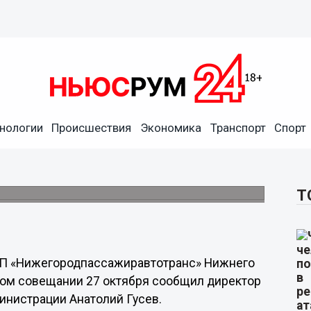
нологии
Происшествия
Экономика
Транспорт
Спорт
гармошек» поступило в
ноября.
Т
 МП «Нижегородпассажиравтотранс» Нижнего
ном совещании 27 октября сообщил директор
инистрации Анатолий Гусев.