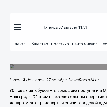
пятница 07 августа 11:53
Общество
27.10.2014
12:33
Лента
Общество
Политика
Лента мнений
Тех
Тридцать новых автобусов – «
Нижний Новгород
Планируется, что они выйдут на линии в начале 
Нижний Новгород. 27 октября. NewsRoom24.ru -
30 новых автобусов – «гармошек» поступили в
Новгорода. Об этом на еженедельном оператив
департамента транспорта и связи городской адм