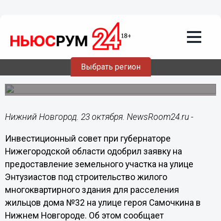
Региональный инвестсовет одобрил
заявку на предоставление участка под
строительство дома для расселения
жильцов с улицы Героя Самочкина в
Нижнем Новгороде
Выбрать регион
Сумма инвестиций в проект составит 215 млн. рублей,
срок его реализации – 1,5 года.
Нижний Новгород. 23 октября. NewsRoom24.ru -
Инвестиционный совет при губернаторе
Нижегородской области одобрил заявку на
предоставление земельного участка на улице
Энтузиастов под строительство жилого
многоквартирного здания для расселения
жильцов дома №32 на улице героя Самочкина в
Нижнем Новгороде. Об этом сообщает