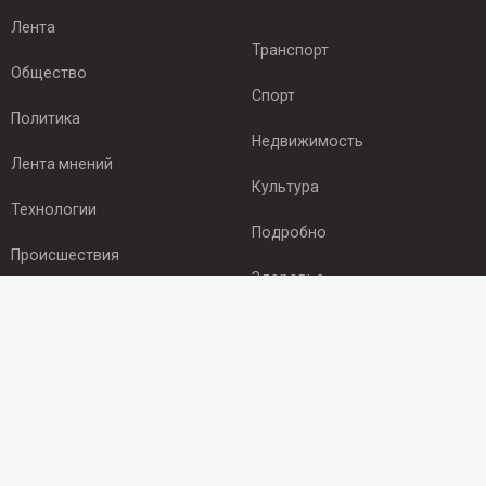
Лента
Транспорт
Общество
Спорт
Политика
Недвижимость
Лента мнений
Культура
Технологии
Подробно
Происшествия
Здоровье
Экономика
ПОДПИСКА
Подпишись на рассылку NEWSROOM24
и будь
в курсе новостей в своём городе: