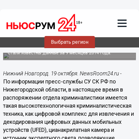
Общество
19.10.2014
10:01
Более 92% составила раскрываемость
убийств и изнасилований в
Выбрать регион
Нижегородской области
Стали известны данные за 9 месяцев 2014 года.
Нижний Новгород. 19 октября. NewsRoom24.ru -
По информации пресс-службы СУ СК РФ по
Нижегородской области, в настоящее время в
распоряжении отдела криминалистики имеется
такая высокотехнологичная криминалистическая
техника, как цифровой комплекс для извлечения и
декодирования цифровых данных мобильных
устройств (UFED), цианакрилатная камера и
источник экспертного света, позволяющие