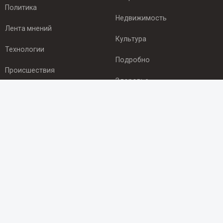
Политика
Недвижимость
Лента мнений
Культура
Технологии
Подробно
Происшествия
Здоровье
Экономика
ПОДПИСКА
Подпишись на рассылку NEWSROOM24
и будь
в курсе новостей в своём городе:
Подписаться
© 2012 - 2025 ООО "Ньюсрум" (ИА Newsroom24 (Ньюсрум24).
Учредитель — ООО "Ньюсрум"